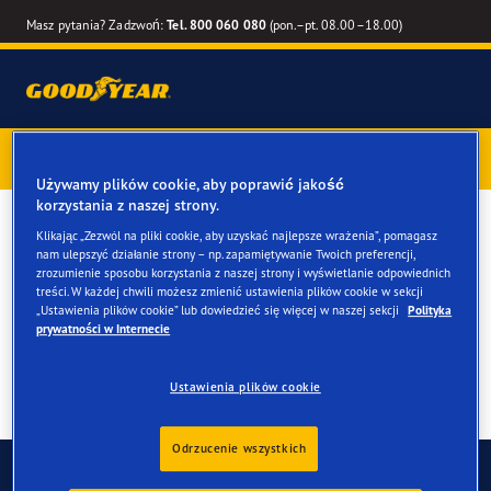
Masz pytania? Zadzwoń:
Tel. 800 060 080
(pon.–pt. 08.00–18.00)
Kup opony marki Goodyear online –
1 rok gwarancji gratis
–
zarezerwuj montaż przy zakupie
Używamy plików cookie, aby poprawić jakość
korzystania z naszej strony.
Opony całoroczne dla
Klikając „Zezwól na pliki cookie, aby uzyskać najlepsze wrażenia”, pomagasz
nam ulepszyć działanie strony – np. zapamiętywanie Twoich preferencji,
twojego Citroen Berlingo
zrozumienie sposobu korzystania z naszej strony i wyświetlanie odpowiednich
treści. W każdej chwili możesz zmienić ustawienia plików cookie w sekcji
„Ustawienia plików cookie” lub dowiedzieć się więcej w naszej sekcji
Polityka
prywatności w Internecie
Ustawienia plików cookie
Odrzucenie wszystkich
Skontaktuj się z nami
FAQ