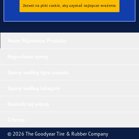
Zezwól na pliki cookie, aby uzyskać najlepsze wrażenia
Nasze Najnowsze Produkty
Nagradzane opony
Opony według typu pojazdu
Opony według kategorii
Dowiedz się więcej
O firmie
© 2026 The Goodyear Tire & Rubber Company