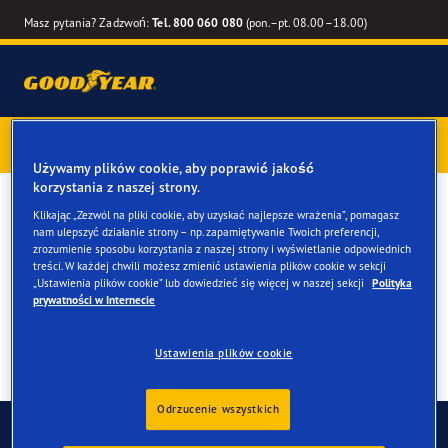
Masz pytania? Zadzwoń:
Tel. 800 060 080
(pon.–pt. 08.00–18.00)
Kup opony marki Goodyear online –
1 rok gwarancji gratis
–
zarezerwuj montaż przy zakupie
Używamy plików cookie, aby poprawić jakość
korzystania z naszej strony.
Opony zimowe do twojego
Klikając „Zezwól na pliki cookie, aby uzyskać najlepsze wrażenia”, pomagasz
nam ulepszyć działanie strony – np. zapamiętywanie Twoich preferencji,
BMW X7 & X7 M
zrozumienie sposobu korzystania z naszej strony i wyświetlanie odpowiednich
treści. W każdej chwili możesz zmienić ustawienia plików cookie w sekcji
„Ustawienia plików cookie” lub dowiedzieć się więcej w naszej sekcji
Polityka
prywatności w Internecie
Ustawienia plików cookie
Odrzucenie wszystkich
Skontaktuj się z nami
FAQ