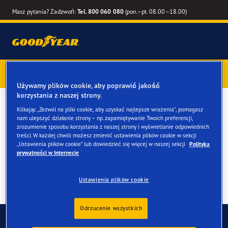
Masz pytania? Zadzwoń:
Tel. 800 060 080
(pon.–pt. 08.00–18.00)
Kup opony marki Goodyear online –
1 rok gwarancji gratis
–
zarezerwuj montaż przy zakupie
Używamy plików cookie, aby poprawić jakość
korzystania z naszej strony.
Opony zimowe do twojego
Klikając „Zezwól na pliki cookie, aby uzyskać najlepsze wrażenia”, pomagasz
nam ulepszyć działanie strony – np. zapamiętywanie Twoich preferencji,
BMW X6 & X6 M
zrozumienie sposobu korzystania z naszej strony i wyświetlanie odpowiednich
treści. W każdej chwili możesz zmienić ustawienia plików cookie w sekcji
„Ustawienia plików cookie” lub dowiedzieć się więcej w naszej sekcji
Polityka
prywatności w Internecie
Ustawienia plików cookie
Odrzucenie wszystkich
Skontaktuj się z nami
FAQ