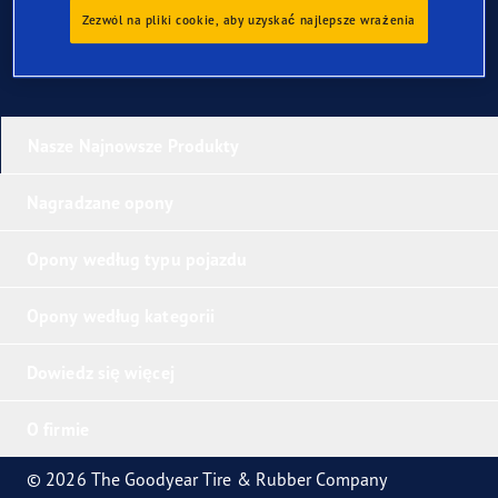
Zezwól na pliki cookie, aby uzyskać najlepsze wrażenia
Nasze Najnowsze Produkty
Nagradzane opony
Opony według typu pojazdu
Opony według kategorii
Dowiedz się więcej
O firmie
© 2026 The Goodyear Tire & Rubber Company