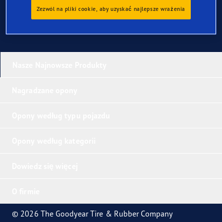
Zezwól na pliki cookie, aby uzyskać najlepsze wrażenia
Nasze Najnowsze Produkty
Nagradzane opony
Opony według typu pojazdu
Opony według kategorii
Dowiedz się więcej
O firmie
© 2026 The Goodyear Tire & Rubber Company