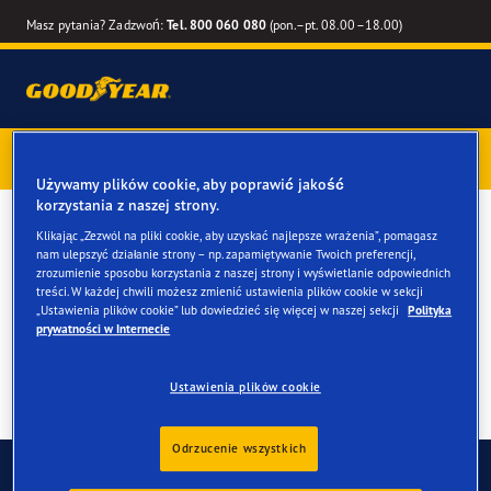
Masz pytania? Zadzwoń:
Tel. 800 060 080
(pon.–pt. 08.00–18.00)
Kup opony marki Goodyear online –
1 rok gwarancji gratis
–
zarezerwuj montaż przy zakupie
Używamy plików cookie, aby poprawić jakość
korzystania z naszej strony.
Opony zimowe do twojego
Klikając „Zezwól na pliki cookie, aby uzyskać najlepsze wrażenia”, pomagasz
nam ulepszyć działanie strony – np. zapamiętywanie Twoich preferencji,
BMW i4 & i4 M
zrozumienie sposobu korzystania z naszej strony i wyświetlanie odpowiednich
treści. W każdej chwili możesz zmienić ustawienia plików cookie w sekcji
„Ustawienia plików cookie” lub dowiedzieć się więcej w naszej sekcji
Polityka
prywatności w Internecie
Ustawienia plików cookie
Odrzucenie wszystkich
Skontaktuj się z nami
FAQ