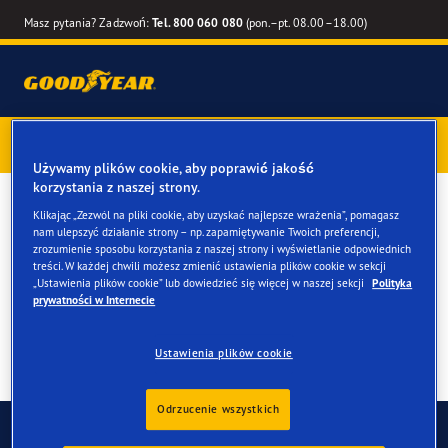
Masz pytania? Zadzwoń:
Tel. 800 060 080
(pon.–pt. 08.00–18.00)
Kup opony marki Goodyear online –
1 rok gwarancji gratis
–
zarezerwuj montaż przy zakupie
Używamy plików cookie, aby poprawić jakość
korzystania z naszej strony.
Opony zimowe do twojego
Klikając „Zezwól na pliki cookie, aby uzyskać najlepsze wrażenia”, pomagasz
nam ulepszyć działanie strony – np. zapamiętywanie Twoich preferencji,
BMW 2
zrozumienie sposobu korzystania z naszej strony i wyświetlanie odpowiednich
treści. W każdej chwili możesz zmienić ustawienia plików cookie w sekcji
„Ustawienia plików cookie” lub dowiedzieć się więcej w naszej sekcji
Polityka
prywatności w Internecie
Ustawienia plików cookie
Odrzucenie wszystkich
Skontaktuj się z nami
FAQ