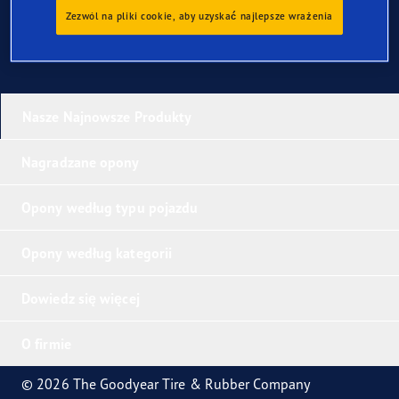
Zezwól na pliki cookie, aby uzyskać najlepsze wrażenia
Nasze Najnowsze Produkty
Nagradzane opony
Opony według typu pojazdu
Opony według kategorii
Dowiedz się więcej
O firmie
© 2026 The Goodyear Tire & Rubber Company