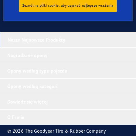
Zezwól na pliki cookie, aby uzyskać najlepsze wrażenia
Nasze Najnowsze Produkty
Nagradzane opony
Opony według typu pojazdu
Opony według kategorii
Dowiedz się więcej
O firmie
© 2026 The Goodyear Tire & Rubber Company