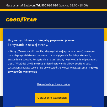
Masz pytania? Zadzwoń:
Tel. 800 060 080
(pon.–pt. 08.00–18.00)
Kup opony marki Goodyear online –
1 rok gwarancji gratis
–
zarezerwuj montaż przy zakupie
Używamy plików cookie, aby poprawić jakość
korzystania z naszej strony.
Opony letnie do twojego
Klikając „Zezwól na pliki cookie, aby uzyskać najlepsze wrażenia”, pomagasz
nam ulepszyć działanie strony – np. zapamiętywanie Twoich preferencji,
BMW X7 & X7 M
zrozumienie sposobu korzystania z naszej strony i wyświetlanie odpowiednich
treści. W każdej chwili możesz zmienić ustawienia plików cookie w sekcji
„Ustawienia plików cookie” lub dowiedzieć się więcej w naszej sekcji
Polityka
prywatności w Internecie
Ustawienia plików cookie
Odrzucenie wszystkich
Skontaktuj się z nami
FAQ