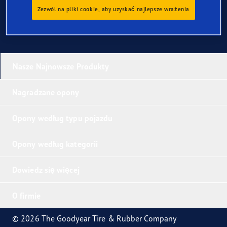
Zezwól na pliki cookie, aby uzyskać najlepsze wrażenia
Nasze Najnowsze Produkty
Nagradzane opony
Opony według typu pojazdu
Opony według kategorii
Dowiedz się więcej
O firmie
© 2026 The Goodyear Tire & Rubber Company