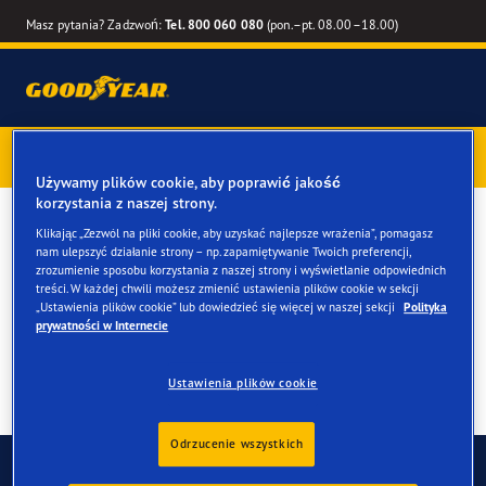
Masz pytania? Zadzwoń:
Tel. 800 060 080
(pon.–pt. 08.00–18.00)
Kup opony marki Goodyear online –
1 rok gwarancji gratis
–
zarezerwuj montaż przy zakupie
Używamy plików cookie, aby poprawić jakość
korzystania z naszej strony.
Opony letnie do twojego
Klikając „Zezwól na pliki cookie, aby uzyskać najlepsze wrażenia”, pomagasz
nam ulepszyć działanie strony – np. zapamiętywanie Twoich preferencji,
BMW 4 Gran Coupé
zrozumienie sposobu korzystania z naszej strony i wyświetlanie odpowiednich
treści. W każdej chwili możesz zmienić ustawienia plików cookie w sekcji
„Ustawienia plików cookie” lub dowiedzieć się więcej w naszej sekcji
Polityka
prywatności w Internecie
Ustawienia plików cookie
Odrzucenie wszystkich
Skontaktuj się z nami
FAQ