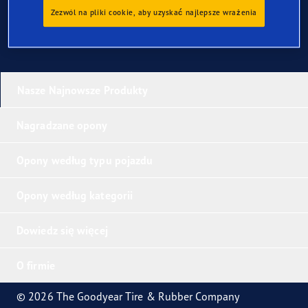
Zezwól na pliki cookie, aby uzyskać najlepsze wrażenia
Nasze Najnowsze Produkty
Nagradzane opony
Opony według typu pojazdu
Opony według kategorii
Dowiedz się więcej
O firmie
© 2026 The Goodyear Tire & Rubber Company