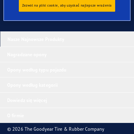
Zezwól na pliki cookie, aby uzyskać najlepsze wrażenia
Nasze Najnowsze Produkty
Nagradzane opony
Opony według typu pojazdu
Opony według kategorii
Dowiedz się więcej
O firmie
© 2026 The Goodyear Tire & Rubber Company