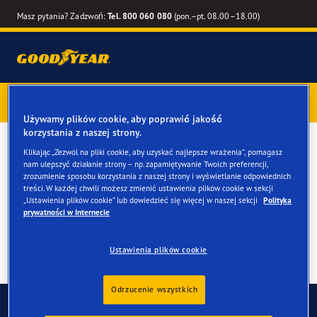
Masz pytania? Zadzwoń:
Tel. 800 060 080
(pon.–pt. 08.00–18.00)
Kup opony marki Goodyear online –
1 rok gwarancji gratis
–
zarezerwuj montaż przy zakupie
Używamy plików cookie, aby poprawić jakość
korzystania z naszej strony.
Kup opony do twojego du
Klikając „Zezwól na pliki cookie, aby uzyskać najlepsze wrażenia”, pomagasz
nam ulepszyć działanie strony – np. zapamiętywanie Twoich preferencji,
BMW Z3
zrozumienie sposobu korzystania z naszej strony i wyświetlanie odpowiednich
treści. W każdej chwili możesz zmienić ustawienia plików cookie w sekcji
„Ustawienia plików cookie” lub dowiedzieć się więcej w naszej sekcji
Polityka
prywatności w Internecie
Ustawienia plików cookie
Odrzucenie wszystkich
Skontaktuj się z nami
FAQ