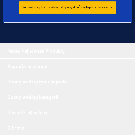
Skontaktuj się z nami
Zezwól na pliki cookie, aby uzyskać najlepsze wrażenia
FAQ
Nasze Najnowsze Produkty
Nagradzane opony
Opony według typu pojazdu
Opony według kategorii
Dowiedz się więcej
O firmie