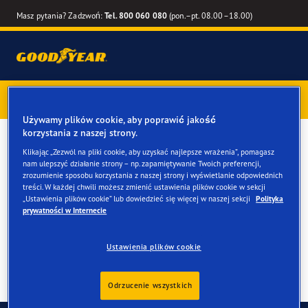
Masz pytania? Zadzwoń:
Tel. 800 060 080
(pon.–pt. 08.00–18.00)
Kup opony marki Goodyear online –
1 rok gwarancji gratis
–
zarezerwuj montaż przy zakupie
Używamy plików cookie, aby poprawić jakość
korzystania z naszej strony.
Opony całoroczne dla
Klikając „Zezwól na pliki cookie, aby uzyskać najlepsze wrażenia”, pomagasz
nam ulepszyć działanie strony – np. zapamiętywanie Twoich preferencji,
twojego BMW 2 Active
zrozumienie sposobu korzystania z naszej strony i wyświetlanie odpowiednich
treści. W każdej chwili możesz zmienić ustawienia plików cookie w sekcji
Tourer
„Ustawienia plików cookie” lub dowiedzieć się więcej w naszej sekcji
Polityka
prywatności w Internecie
Ustawienia plików cookie
Odrzucenie wszystkich