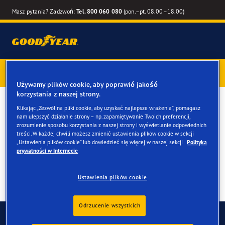
Masz pytania? Zadzwoń:
Tel. 800 060 080
(pon.–pt. 08.00–18.00)
Kup opony marki Goodyear online –
1 rok gwarancji gratis
–
zarezerwuj montaż przy zakupie
Używamy plików cookie, aby poprawić jakość
korzystania z naszej strony.
Kup opony do twojego du
Klikając „Zezwól na pliki cookie, aby uzyskać najlepsze wrażenia”, pomagasz
nam ulepszyć działanie strony – np. zapamiętywanie Twoich preferencji,
Audi TT
zrozumienie sposobu korzystania z naszej strony i wyświetlanie odpowiednich
treści. W każdej chwili możesz zmienić ustawienia plików cookie w sekcji
„Ustawienia plików cookie” lub dowiedzieć się więcej w naszej sekcji
Polityka
prywatności w Internecie
Ustawienia plików cookie
Odrzucenie wszystkich
Skontaktuj się z nami
FAQ