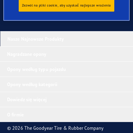
Zezwól na pliki cookie, aby uzyskać najlepsze wrażenia
Nasze Najnowsze Produkty
Nagradzane opony
Opony według typu pojazdu
Opony według kategorii
Dowiedz się więcej
O firmie
© 2026 The Goodyear Tire & Rubber Company