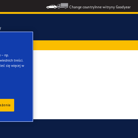
Change country
Inne witryny Goodyear
y
ż przy zakupie
mmetric 6
 – np.
iednich treści.
ieć się więcej w
ons GEN-3
formance 3
kie opony
rażenia