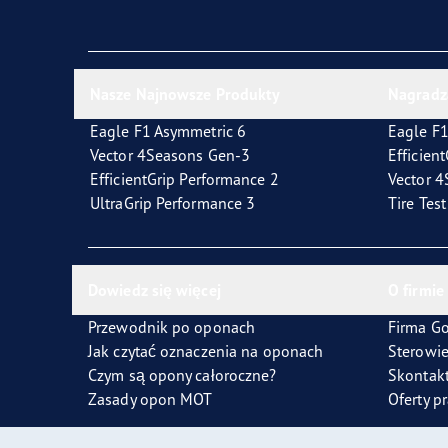
Jak dbać o opony
Technologia SoundComfort
Effic
Nasze Najnowsze Produkty
Nagradz
Eagle F1 Asymmetric 6
Eagle F1
Vector 4Seasons Gen-3
Efficien
EfficientGrip Performance 2
Vector 
UltraGrip Performance 3
Tire Tes
Dowiedz się więcej
O firmie
Przewodnik po oponach
Firma G
Jak czytać oznaczenia na oponach
Sterowi
Czym są opony całoroczne?
Skontakt
Zasady opon MOT
Oferty p