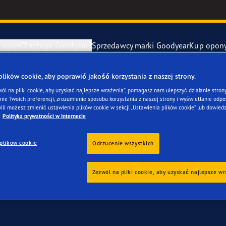
e opon
Dlaczego Goodyear?
Sprzedawcy marki Goodyear
Kup opon
ki Goodyear online –
1 rok gwarancji gratis
– zarezerwuj monta
ików cookie, aby poprawić jakość korzystania z naszej strony.
awa i wymiana opon
ucenci samochodów (OE)
Eagle F1 Asy
wól na pliki cookie, aby uzyskać najlepsze wrażenia”, pomagasz nam ulepszyć działanie strony
ie Twoich preferencji, zrozumienie sposobu korzystania z naszej strony i wyświetlanie odpow
ojego du Audi 100
ili możesz zmienić ustawienia plików cookie w sekcji „Ustawienia plików cookie” lub dowiedz
y zapasowe
szłość mobilności elektrycznej
Vector 4Seas
Polityka prywatności w Internecie
plików cookie
year RACING
UltraGrip Per
Odrzucenie wszystkich
owiec Goodyear
Pokaż wszyst
Zezwól na pliki cookie, aby uzyskać najlepsze w
e F1 SuperSport