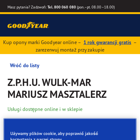
Masz pytania? Zadzwoń:
Tel. 800 060 080
(pon.–pt. 08.00–18.00)
Kup opony marki Goodyear online –
1 rok gwarancji gratis
–
zarezerwuj montaż przy zakupie
Wróć do listy
Z.P.H.U. WULK-MAR
MARIUSZ MASZTALERZ
Usługi dostępne online i w sklepie
Dane kontaktowe
Opony
Usługi
Używamy plików cookie, aby poprawić jakość
korzystania z naszej strony.