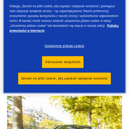
Klikając „Zezwól na pliki cookie, aby uzyskać najlepsze wrażenia”, pomagasz
nam ulepszyć działanie strony – np. zapamiętywanie Twoich preferencji,
zrozumienie sposobu korzystania z naszej strony i wyświetlanie odpowiednich
treści. W każdej chwili możesz zmienić ustawienia plików cookie w sekcji
Znajdź opony
„Ustawienia plików cookie” lub dowiedzieć się więcej w naszej sekcji
Polityka
prywatności w Internecie
Zamów online i odbierze je w jednym z naszych sklepów
w Wielkiej Brytanii
Ustawienia plików cookie
Odrzucenie wszystkich
Zezwól na pliki cookie, aby uzyskać najlepsze wrażenia
Tyres available at the store