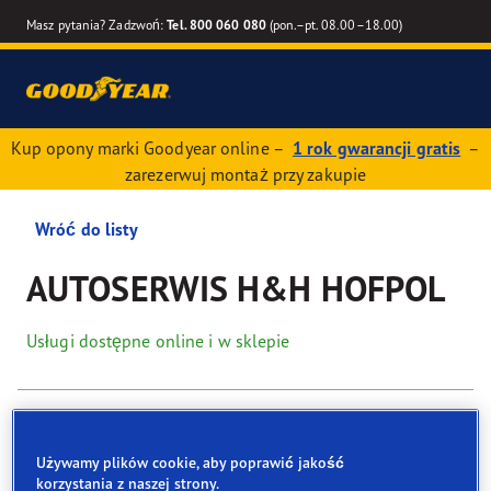
Masz pytania? Zadzwoń:
Tel. 800 060 080
(pon.–pt. 08.00–18.00)
Kup opony marki Goodyear online –
1 rok gwarancji gratis
–
zarezerwuj montaż przy zakupie
Wróć do listy
AUTOSERWIS H&H HOFPOL
Usługi dostępne online i w sklepie
Dane kontaktowe
Opony
Usługi
Recenzje
Używamy plików cookie, aby poprawić jakość
korzystania z naszej strony.