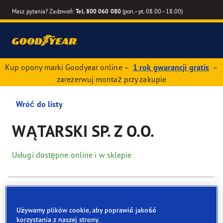
Masz pytania? Zadzwoń:
Tel. 800 060 080
(pon.–pt. 08.00–18.00)
Kup opony marki Goodyear online –
1 rok gwarancji gratis
–
zarezerwuj montaż przy zakupie
Wróć do listy
WĄTARSKI SP. Z O.O.
Usługi dostępne online i w sklepie
Dane kontaktowe
Opony
Usługi
Recenzje
Używamy plików cookie, aby poprawić jakość
korzystania z naszej strony.