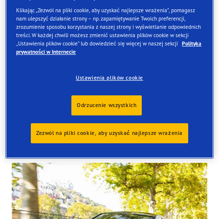
Klikając „Zezwól na pliki cookie, aby uzyskać najlepsze wrażenia”, pomagasz
nam ulepszyć działanie strony – np. zapamiętywanie Twoich preferencji,
zrozumienie sposobu korzystania z naszej strony i wyświetlanie odpowiednich
treści. W każdej chwili możesz zmienić ustawienia plików cookie w sekcji
Znajdź opony
„Ustawienia plików cookie” lub dowiedzieć się więcej w naszej sekcji
Polityka
prywatności w Internecie
Zamów online i odbierze je w jednym z naszych sklepów
w Wielkiej Brytanii
Ustawienia plików cookie
Odrzucenie wszystkich
Zezwól na pliki cookie, aby uzyskać najlepsze wrażenia
Tyres available at the store