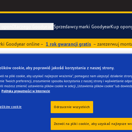
e opon
Dlaczego Goodyear?
Sprzedawcy marki Goodyear
Kup opon
ki Goodyear online –
1 rok gwarancji gratis
– zarezerwuj monta
awa i wymiana opon
ucenci samochodów (OE)
Eagle F1 Asy
ików cookie, aby poprawić jakość korzystania z naszej strony.
y zapasowe
szłość mobilności elektrycznej
Vector 4Seas
EX-WARSZAWA
wól na pliki cookie, aby uzyskać najlepsze wrażenia”, pomagasz nam ulepszyć działanie strony
ie Twoich preferencji, zrozumienie sposobu korzystania z naszej strony i wyświetlanie odpow
year RACING
UltraGrip Per
ili możesz zmienić ustawienia plików cookie w sekcji „Ustawienia plików cookie” lub dowiedz
Polityka prywatności w Internecie
owiec Goodyear
Pokaż wszyst
plików cookie
Odrzucenie wszystkich
e F1 SuperSport
Zezwól na pliki cookie, aby uzyskać najlepsze w