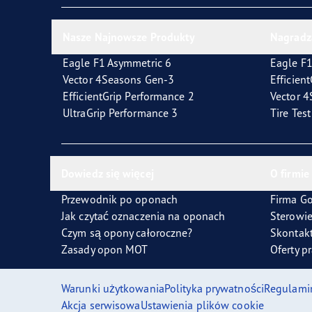
Nasze Najnowsze Produkty
Nagradz
Eagle F1 Asymmetric 6
Eagle F1
Vector 4Seasons Gen-3
Efficien
EfficientGrip Performance 2
Vector 
UltraGrip Performance 3
Tire Tes
Dowiedz się więcej
O firmie
Przewodnik po oponach
Firma G
Jak czytać oznaczenia na oponach
Sterowi
Czym są opony całoroczne?
Skontakt
Zasady opon MOT
Oferty p
Warunki użytkowania
Polityka prywatności
Regulami
Akcja serwisowa
Ustawienia plików cookie