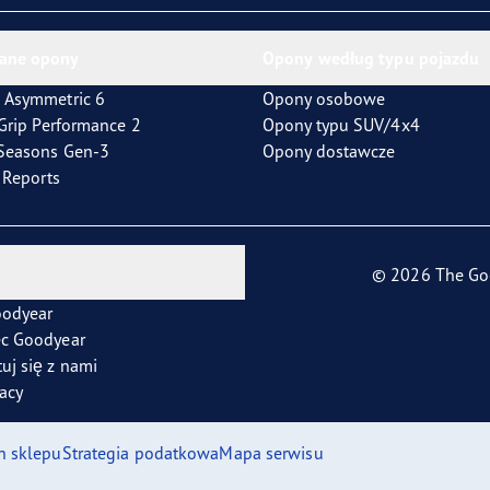
ane opony
Opony według typu pojazdu
 Asymmetric 6
Opony osobowe
tGrip Performance 2
Opony typu SUV/4x4
4Seasons Gen-3
Opony dostawcze
t Reports
© 2026 The Go
oodyear
ec Goodyear
uj się z nami
racy
n sklepu
Strategia podatkowa
Mapa serwisu