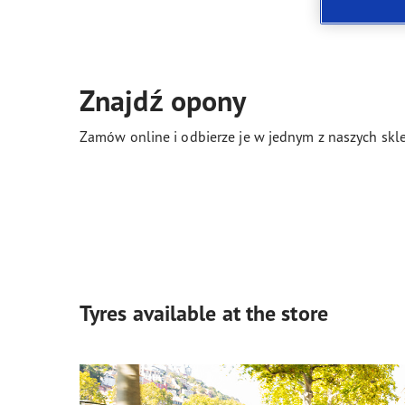
Jak dbać o opony
Technologia SoundComfort
Effic
Znajdź opony
Zamów online i odbierze je w jednym z naszych skle
Tyres available at the store