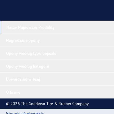
Nasze Najnowsze Produkty
Nagradzane opony
Opony według typu pojazdu
Opony według kategorii
Dowiedz się więcej
O firmie
© 2026 The Goodyear Tire & Rubber Company
Warunki użytkowania