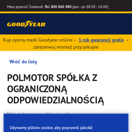
Masz pytania? Zadzwoń:
Tel. 800 060 080
(pon.–pt. 08.00–18.00)
Kup opony marki Goodyear online –
1 rok gwarancji gratis
–
zarezerwuj montaż przy zakupie
Wróć do listy
POLMOTOR SPÓŁKA Z
OGRANICZONĄ
ODPOWIEDZIALNOŚCIĄ
Usługi dostępne online i w sklepie
Używamy plików cookie, aby poprawić jakość