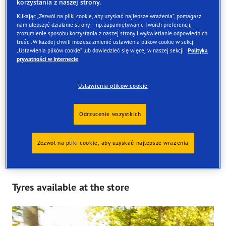
korzystania z naszej strony.
Dane kontaktowe
Opony
Usługi
Klikając „Zezwól na pliki cookie, aby uzyskać najlepsze wrażenia”, pomagasz
nam ulepszyć działanie strony – np. zapamiętywanie Twoich preferencji,
zrozumienie sposobu korzystania z naszej strony i wyświetlanie odpowiednich
treści. W każdej chwili możesz zmienić ustawienia plików cookie w sekcji
„Ustawienia plików cookie” lub dowiedzieć się więcej w naszej sekcji
Polityka
prywatności w Internecie
Znajdź opony
Ustawienia plików cookie
Zamów online i odbierze je w jednym z naszych sklepów
w Wielkiej Brytanii
Odrzucenie wszystkich
Zezwól na pliki cookie, aby uzyskać najlepsze wrażenia
Tyres available at the store