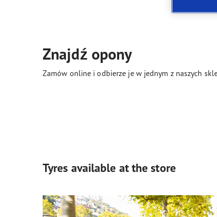
Jak dbać o opony
Technologia SoundComfort
Effic
Znajdź opony
Zamów online i odbierze je w jednym z naszych skle
Tyres available at the store