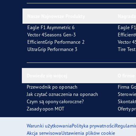
Nasze Najnowsze Produkty
Nagradz
Eagle F1 Asymmetric 6
Eagle F1
Vector 4Seasons Gen-3
Efficien
EfficientGrip Performance 2
Vector 
UltraGrip Performance 3
Tire Tes
Dowiedz się więcej
O firmie
Przewodnik po oponach
Firma G
Jak czytać oznaczenia na oponach
Sterowi
Czym są opony całoroczne?
Skontakt
Zasady opon MOT
Oferty p
Warunki użytkowania
Polityka prywatności
Regulami
Akcja serwisowa
Ustawienia plików cookie