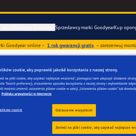
e opon
Dlaczego Goodyear?
Sprzedawcy marki Goodyear
Kup opon
ki Goodyear online –
1 rok gwarancji gratis
– zarezerwuj monta
awa i wymiana opon
ucenci samochodów (OE)
Eagle F1 Asy
ików cookie, aby poprawić jakość korzystania z naszej strony.
y zapasowe
szłość mobilności elektrycznej
Vector 4Seas
ANIZACJA KORBOLEWS
wól na pliki cookie, aby uzyskać najlepsze wrażenia”, pomagasz nam ulepszyć działanie strony
ie Twoich preferencji, zrozumienie sposobu korzystania z naszej strony i wyświetlanie odpow
year RACING
UltraGrip Per
ili możesz zmienić ustawienia plików cookie w sekcji „Ustawienia plików cookie” lub dowiedz
Polityka prywatności w Internecie
owiec Goodyear
Pokaż wszyst
plików cookie
Odrzucenie wszystkich
e F1 SuperSport
Zezwól na pliki cookie, aby uzyskać najlepsze w