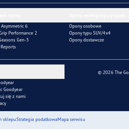
ane opony
Opony według typu pojazdu
 Asymmetric 6
Opony osobowe
tGrip Performance 2
Opony typu SUV/4x4
4Seasons Gen-3
Opony dostawcze
t Reports
© 2026 The Go
oodyear
ec Goodyear
uj się z nami
racy
n sklepu
Strategia podatkowa
Mapa serwisu