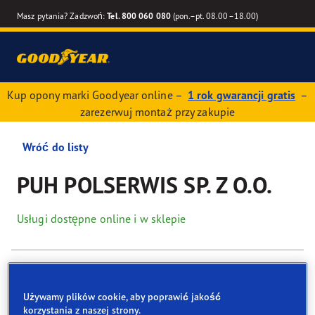
Masz pytania? Zadzwoń:
Tel. 800 060 080
(pon.–pt. 08.00–18.00)
Kup opony marki Goodyear online –
1 rok gwarancji gratis
–
zarezerwuj montaż przy zakupie
Wróć do listy
PUH POLSERWIS SP. Z O.O.
Usługi dostępne online i w sklepie
Dane kontaktowe
Opony
Usługi
Recenzje
Używamy plików cookie, aby poprawić jakość
korzystania z naszej strony.