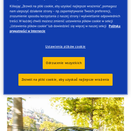
Klikając „Zezwól na pliki cookie, aby uzyskać najlepsze wrażenia”, pomagasz
nam ulepszyć działanie strony – np. zapamiętywanie Twoich preferencji,
zrozumienie sposobu korzystania z naszej strony i wyświetlanie odpowiednich
treści. W każdej chwili możesz zmienić ustawienia plików cookie w sekcji
Znajdź opony
„Ustawienia plików cookie” lub dowiedzieć się więcej w naszej sekcji
Polityka
prywatności w Internecie
Zamów online i odbierze je w jednym z naszych sklepów
w Wielkiej Brytanii
Ustawienia plików cookie
Odrzucenie wszystkich
Zezwól na pliki cookie, aby uzyskać najlepsze wrażenia
Tyres available at the store