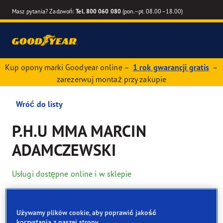
Masz pytania? Zadzwoń:
Tel. 800 060 080
(pon.–pt. 08.00–18.00)
Kup opony marki Goodyear online –
1 rok gwarancji gratis
–
zarezerwuj montaż przy zakupie
Wróć do listy
P.H.U MMA MARCIN
ADAMCZEWSKI
Usługi dostępne online i w sklepie
Dane kontaktowe
Opony
Usługi
Używamy plików cookie, aby poprawić jakość
korzystania z naszej strony.