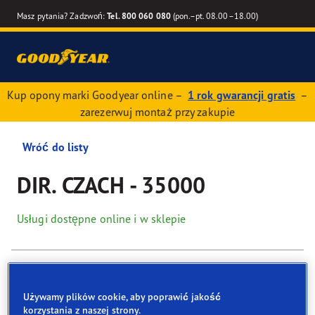
Masz pytania? Zadzwoń:
Tel. 800 060 080
(pon.–pt. 08.00–18.00)
Kup opony marki Goodyear online –
1 rok gwarancji gratis
–
zarezerwuj montaż przy zakupie
Wróć do listy
DIR. CZACH - 35000
Usługi dostępne online i w sklepie
Dane kontaktowe
Opony
Usługi
Używamy plików cookie, aby poprawić jakość
korzystania z naszej strony.