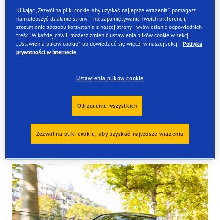
Klikając „Zezwól na pliki cookie, aby uzyskać najlepsze wrażenia”, pomagasz
nam ulepszyć działanie strony – np. zapamiętywanie Twoich preferencji,
zrozumienie sposobu korzystania z naszej strony i wyświetlanie odpowiednich
treści. W każdej chwili możesz zmienić ustawienia plików cookie w sekcji
Znajdź opony
„Ustawienia plików cookie” lub dowiedzieć się więcej w naszej sekcji
Polityka
prywatności w Internecie
Zamów online i odbierze je w jednym z naszych sklepów
w Wielkiej Brytanii
Ustawienia plików cookie
Odrzucenie wszystkich
Zezwól na pliki cookie, aby uzyskać najlepsze wrażenia
Tyres available at the store