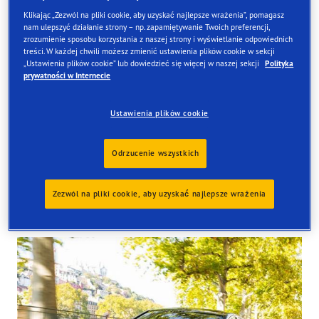
Klikając „Zezwól na pliki cookie, aby uzyskać najlepsze wrażenia”, pomagasz
nam ulepszyć działanie strony – np. zapamiętywanie Twoich preferencji,
zrozumienie sposobu korzystania z naszej strony i wyświetlanie odpowiednich
treści. W każdej chwili możesz zmienić ustawienia plików cookie w sekcji
Znajdź opony
„Ustawienia plików cookie” lub dowiedzieć się więcej w naszej sekcji
Polityka
prywatności w Internecie
Zamów online i odbierze je w jednym z naszych sklepów
w Wielkiej Brytanii
Ustawienia plików cookie
Odrzucenie wszystkich
Zezwól na pliki cookie, aby uzyskać najlepsze wrażenia
Tyres available at the store