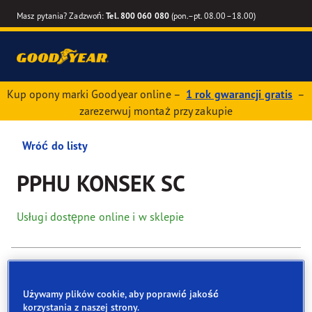
Masz pytania? Zadzwoń:
Tel. 800 060 080
(pon.–pt. 08.00–18.00)
Kup opony marki Goodyear online –
1 rok gwarancji gratis
–
zarezerwuj montaż przy zakupie
Wróć do listy
PPHU KONSEK SC
Usługi dostępne online i w sklepie
Dane kontaktowe
Opony
Usługi
Używamy plików cookie, aby poprawić jakość
korzystania z naszej strony.