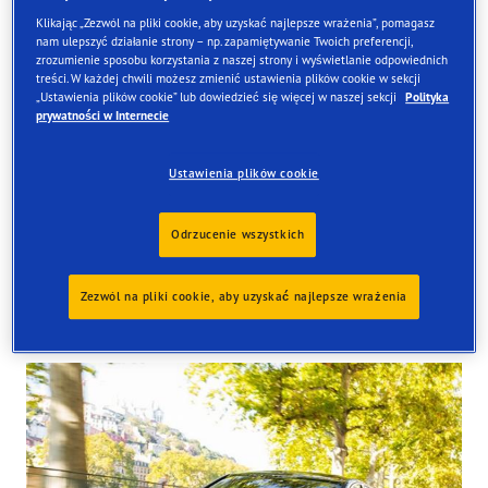
Klikając „Zezwól na pliki cookie, aby uzyskać najlepsze wrażenia”, pomagasz
nam ulepszyć działanie strony – np. zapamiętywanie Twoich preferencji,
zrozumienie sposobu korzystania z naszej strony i wyświetlanie odpowiednich
treści. W każdej chwili możesz zmienić ustawienia plików cookie w sekcji
Znajdź opony
„Ustawienia plików cookie” lub dowiedzieć się więcej w naszej sekcji
Polityka
prywatności w Internecie
Zamów online i odbierze je w jednym z naszych sklepów
w Wielkiej Brytanii
Ustawienia plików cookie
Odrzucenie wszystkich
Zezwól na pliki cookie, aby uzyskać najlepsze wrażenia
Tyres available at the store