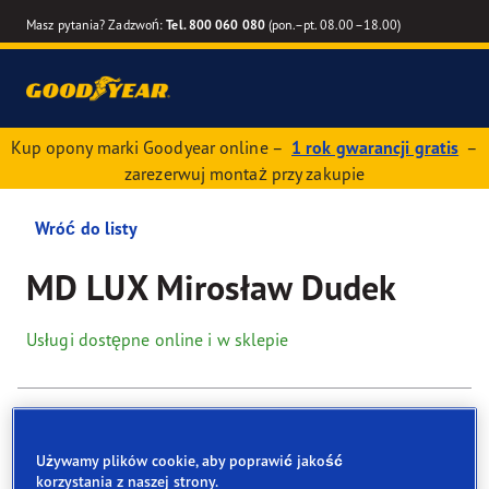
Masz pytania? Zadzwoń:
Tel. 800 060 080
(pon.–pt. 08.00–18.00)
Kup opony marki Goodyear online –
1 rok gwarancji gratis
–
zarezerwuj montaż przy zakupie
Wróć do listy
MD LUX Mirosław Dudek
Usługi dostępne online i w sklepie
Dane kontaktowe
Opony
Usługi
Używamy plików cookie, aby poprawić jakość
korzystania z naszej strony.