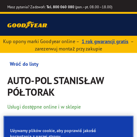
Masz pytania? Zadzwoń:
Tel. 800 060 080
(pon.–pt. 08.00–18.00)
Kup opony marki Goodyear online –
1 rok gwarancji gratis
–
zarezerwuj montaż przy zakupie
Wróć do listy
AUTO-POL STANISŁAW
PÓŁTORAK
Usługi dostępne online i w sklepie
Dane kontaktowe
Opony
Usługi
Używamy plików cookie, aby poprawić jakość
korzystania z naszej strony.