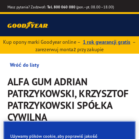
Masz pytania? Zadzwoń:
Tel. 800 060 080
(pon.–pt. 08.00–18.00)
Kup opony marki Goodyear online –
1 rok gwarancji gratis
–
zarezerwuj montaż przy zakupie
Wróć do listy
ALFA GUM ADRIAN
PATRZYKOWSKI, KRZYSZTOF
PATRZYKOWSKI SPÓŁKA
CYWILNA
Usługi dostępne online i w sklepie
Używamy plików cookie, aby poprawić jakość