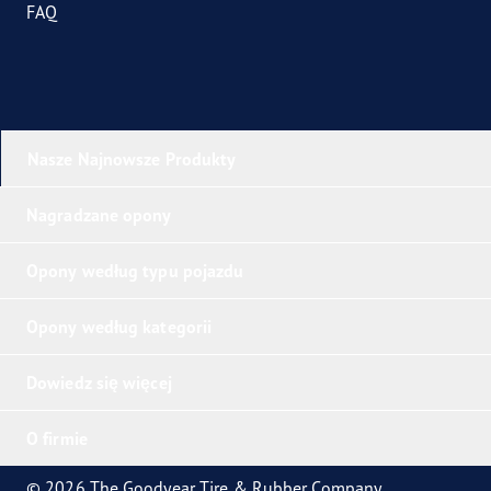
FAQ
Nasze Najnowsze Produkty
Nagradzane opony
Opony według typu pojazdu
Opony według kategorii
Dowiedz się więcej
O firmie
© 2026 The Goodyear Tire & Rubber Company