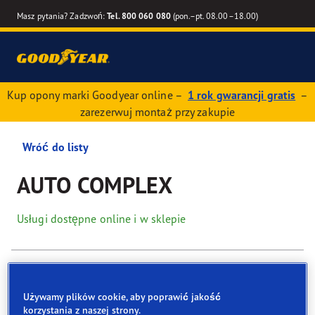
Masz pytania? Zadzwoń:
Tel. 800 060 080
(pon.–pt. 08.00–18.00)
Kup opony marki Goodyear online –
1 rok gwarancji gratis
–
zarezerwuj montaż przy zakupie
Wróć do listy
AUTO COMPLEX
Usługi dostępne online i w sklepie
Dane kontaktowe
Opony
Usługi
Używamy plików cookie, aby poprawić jakość
korzystania z naszej strony.