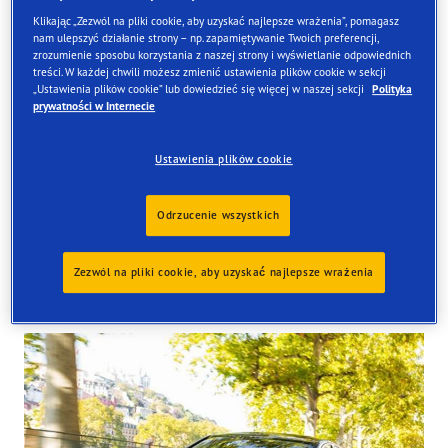
Klikając „Zezwól na pliki cookie, aby uzyskać najlepsze wrażenia”, pomagasz
nam ulepszyć działanie strony – np. zapamiętywanie Twoich preferencji,
zrozumienie sposobu korzystania z naszej strony i wyświetlanie odpowiednich
treści. W każdej chwili możesz zmienić ustawienia plików cookie w sekcji
Znajdź opony
„Ustawienia plików cookie” lub dowiedzieć się więcej w naszej sekcji
Polityka
prywatności w Internecie
Zamów online i odbierze je w jednym z naszych sklepów
w Wielkiej Brytanii
Ustawienia plików cookie
Odrzucenie wszystkich
Zezwól na pliki cookie, aby uzyskać najlepsze wrażenia
Tyres available at the store