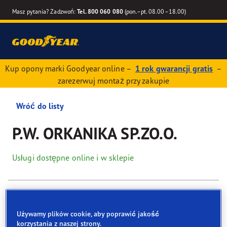
Masz pytania? Zadzwoń:
Tel. 800 060 080
(pon.–pt. 08.00–18.00)
Kup opony marki Goodyear online –
1 rok gwarancji gratis
–
zarezerwuj montaż przy zakupie
Wróć do listy
P.W. ORKANIKA SP.ZO.O.
Usługi dostępne online i w sklepie
Dane kontaktowe
Opony
Usługi
Używamy plików cookie, aby poprawić jakość
korzystania z naszej strony.