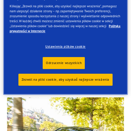
Klikając „Zezwól na pliki cookie, aby uzyskać najlepsze wrażenia”, pomagasz
nam ulepszyć działanie strony – np. zapamiętywanie Twoich preferencji,
zrozumienie sposobu korzystania z naszej strony i wyświetlanie odpowiednich
treści. W każdej chwili możesz zmienić ustawienia plików cookie w sekcji
Znajdź opony
„Ustawienia plików cookie” lub dowiedzieć się więcej w naszej sekcji
Polityka
prywatności w Internecie
Zamów online i odbierze je w jednym z naszych sklepów
w Wielkiej Brytanii
Ustawienia plików cookie
Odrzucenie wszystkich
Zezwól na pliki cookie, aby uzyskać najlepsze wrażenia
Tyres available at the store