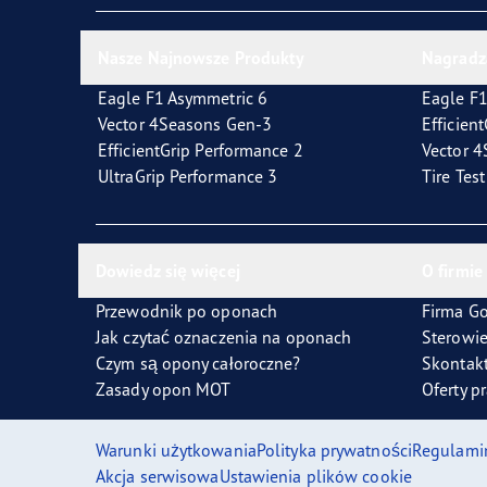
Nasze Najnowsze Produkty
Nagradz
Eagle F1 Asymmetric 6
Eagle F1
Vector 4Seasons Gen-3
Efficien
EfficientGrip Performance 2
Vector 
UltraGrip Performance 3
Tire Tes
Dowiedz się więcej
O firmie
Przewodnik po oponach
Firma G
Jak czytać oznaczenia na oponach
Sterowi
Czym są opony całoroczne?
Skontakt
Zasady opon MOT
Oferty p
Warunki użytkowania
Polityka prywatności
Regulami
Akcja serwisowa
Ustawienia plików cookie