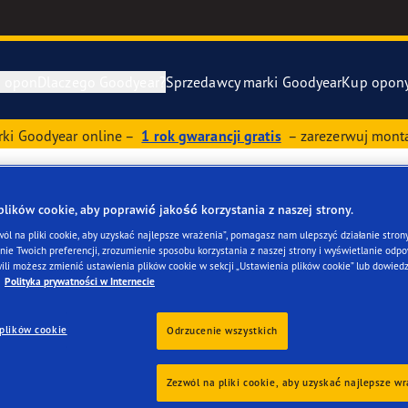
e opon
Dlaczego Goodyear?
Sprzedawcy marki Goodyear
Kup opon
ki Goodyear online –
1 rok gwarancji gratis
– zarezerwuj monta
awa i wymiana opon
ucenci samochodów (OE)
Eagle F1 Asy
ików cookie, aby poprawić jakość korzystania z naszej strony.
y zapasowe
szłość mobilności elektrycznej
Vector 4Seas
- DARIUSZ DENIS
wól na pliki cookie, aby uzyskać najlepsze wrażenia”, pomagasz nam ulepszyć działanie strony
ie Twoich preferencji, zrozumienie sposobu korzystania z naszej strony i wyświetlanie odpow
year RACING
UltraGrip Per
ili możesz zmienić ustawienia plików cookie w sekcji „Ustawienia plików cookie” lub dowiedz
Polityka prywatności w Internecie
owiec Goodyear
Pokaż wszyst
plików cookie
Odrzucenie wszystkich
e F1 SuperSport
Zezwól na pliki cookie, aby uzyskać najlepsze w