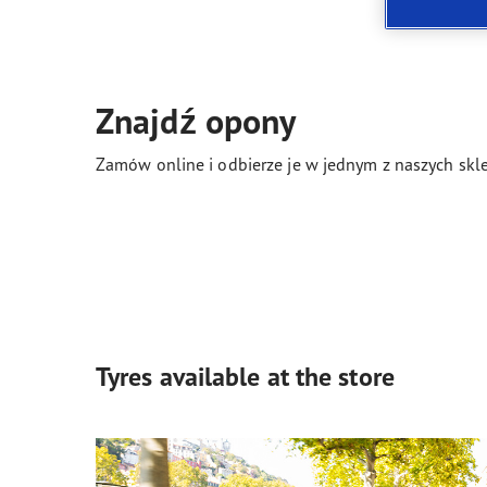
Jak dbać o opony
Technologia SoundComfort
Effic
Znajdź opony
Zamów online i odbierze je w jednym z naszych skle
Tyres available at the store