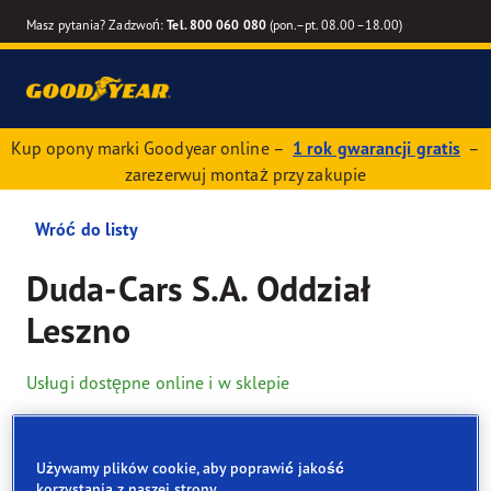
Masz pytania? Zadzwoń:
Tel. 800 060 080
(pon.–pt. 08.00–18.00)
Kup opony marki Goodyear online –
1 rok gwarancji gratis
–
zarezerwuj montaż przy zakupie
Wróć do listy
Duda-Cars S.A. Oddział
Leszno
Usługi dostępne online i w sklepie
Dane kontaktowe
Opony
Usługi
Używamy plików cookie, aby poprawić jakość
korzystania z naszej strony.