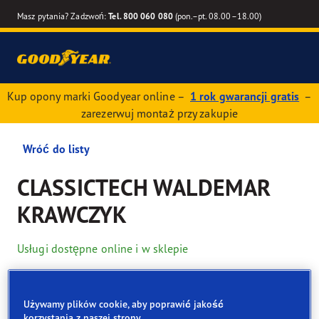
Masz pytania? Zadzwoń:
Tel. 800 060 080
(pon.–pt. 08.00–18.00)
Kup opony marki Goodyear online –
1 rok gwarancji gratis
–
zarezerwuj montaż przy zakupie
Wróć do listy
CLASSICTECH WALDEMAR
KRAWCZYK
Usługi dostępne online i w sklepie
Dane kontaktowe
Opony
Usługi
Używamy plików cookie, aby poprawić jakość
korzystania z naszej strony.