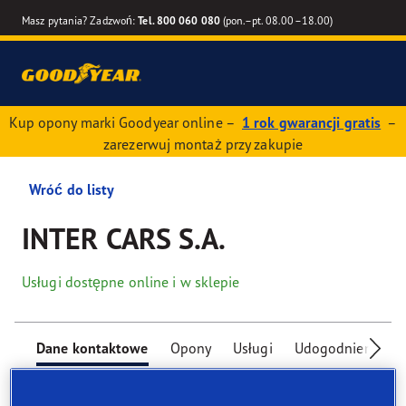
Masz pytania? Zadzwoń:
Tel. 800 060 080
(pon.–pt. 08.00–18.00)
Kup opony marki Goodyear online –
1 rok gwarancji gratis
–
zarezerwuj montaż przy zakupie
Wróć do listy
INTER CARS S.A.
Usługi dostępne online i w sklepie
Dane kontaktowe
Opony
Usługi
Udogodnienia dla