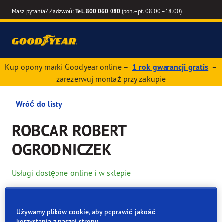
Masz pytania? Zadzwoń:
Tel. 800 060 080
(pon.–pt. 08.00–18.00)
Kup opony marki Goodyear online –
1 rok gwarancji gratis
–
zarezerwuj montaż przy zakupie
Wróć do listy
ROBCAR ROBERT
OGRODNICZEK
Usługi dostępne online i w sklepie
Dane kontaktowe
Opony
Usługi
Recenzje
Używamy plików cookie, aby poprawić jakość
korzystania z naszej strony.