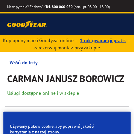
Masz pytania? Zadzwoń:
Tel. 800 060 080
(pon.–pt. 08.00–18.00)
Kup opony marki Goodyear online –
1 rok gwarancji gratis
–
zarezerwuj montaż przy zakupie
Wróć do listy
CARMAN JANUSZ BOROWICZ
Usługi dostępne online i w sklepie
Dane kontaktowe
Opony
Usługi
Używamy plików cookie, aby poprawić jakość
korzystania z naszej strony.