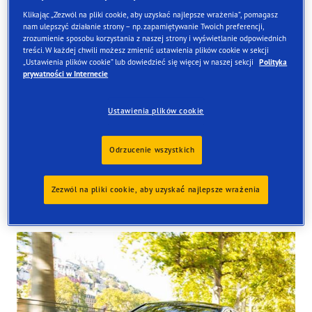
Klikając „Zezwól na pliki cookie, aby uzyskać najlepsze wrażenia”, pomagasz
nam ulepszyć działanie strony – np. zapamiętywanie Twoich preferencji,
zrozumienie sposobu korzystania z naszej strony i wyświetlanie odpowiednich
treści. W każdej chwili możesz zmienić ustawienia plików cookie w sekcji
Znajdź opony
„Ustawienia plików cookie” lub dowiedzieć się więcej w naszej sekcji
Polityka
prywatności w Internecie
Zamów online i odbierze je w jednym z naszych sklepów
w Wielkiej Brytanii
Ustawienia plików cookie
Odrzucenie wszystkich
Zezwól na pliki cookie, aby uzyskać najlepsze wrażenia
Tyres available at the store