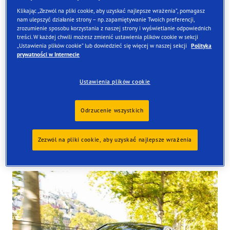
Klikając „Zezwól na pliki cookie, aby uzyskać najlepsze wrażenia”, pomagasz
nam ulepszyć działanie strony – np. zapamiętywanie Twoich preferencji,
zrozumienie sposobu korzystania z naszej strony i wyświetlanie odpowiednich
treści. W każdej chwili możesz zmienić ustawienia plików cookie w sekcji
Znajdź opony
„Ustawienia plików cookie” lub dowiedzieć się więcej w naszej sekcji
Polityka
prywatności w Internecie
Zamów online i odbierze je w jednym z naszych sklepów
w Wielkiej Brytanii
Ustawienia plików cookie
Odrzucenie wszystkich
Zezwól na pliki cookie, aby uzyskać najlepsze wrażenia
Tyres available at the store