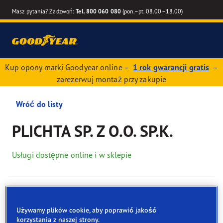
Masz pytania? Zadzwoń:
Tel. 800 060 080
(pon.–pt. 08.00–18.00)
Kup opony marki Goodyear online –
1 rok gwarancji gratis
–
zarezerwuj montaż przy zakupie
Wróć do listy
PLICHTA SP. Z O.O. SP.K.
Usługi dostępne online i w sklepie
Dane kontaktowe
Opony
Usługi
Używamy plików cookie, aby poprawić jakość
korzystania z naszej strony.