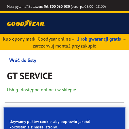
Masz pytania? Zadzwoń:
Tel. 800 060 080
(pon.–pt. 08.00–18.00)
Kup opony marki Goodyear online –
1 rok gwarancji gratis
–
zarezerwuj montaż przy zakupie
Wróć do listy
GT SERVICE
Usługi dostępne online i w sklepie
Dane kontaktowe
Opony
Usługi
Używamy plików cookie, aby poprawić jakość
korzystania z naszej strony.