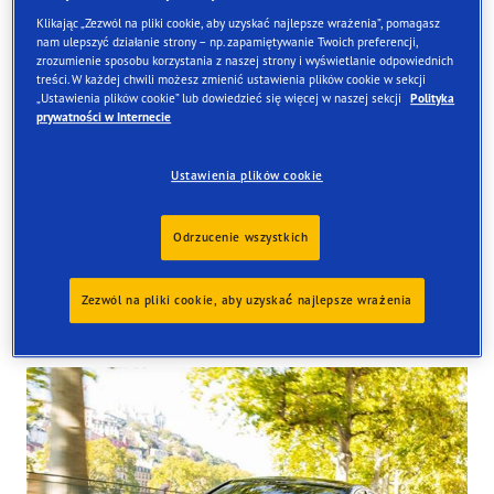
Klikając „Zezwól na pliki cookie, aby uzyskać najlepsze wrażenia”, pomagasz
nam ulepszyć działanie strony – np. zapamiętywanie Twoich preferencji,
zrozumienie sposobu korzystania z naszej strony i wyświetlanie odpowiednich
treści. W każdej chwili możesz zmienić ustawienia plików cookie w sekcji
Znajdź opony
„Ustawienia plików cookie” lub dowiedzieć się więcej w naszej sekcji
Polityka
prywatności w Internecie
Zamów online i odbierze je w jednym z naszych sklepów
w Wielkiej Brytanii
Ustawienia plików cookie
Odrzucenie wszystkich
Zezwól na pliki cookie, aby uzyskać najlepsze wrażenia
Tyres available at the store