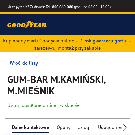
Masz pytania? Zadzwoń:
Tel. 800 060 080
(pon.–pt. 08.00–18.00)
Kup opony marki Goodyear online –
1 rok gwarancji gratis
–
zarezerwuj montaż przy zakupie
Wróć do listy
GUM-BAR M.KAMIŃSKI,
M.MIEŚNIK
Usługi dostępne online i w sklepie
Dane kontaktowe
Opony
Usługi
Udogodnienia dla