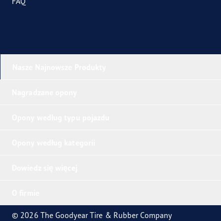
FAQ
Nasze Najnowsze Produkty
Nagradzane opony
Opony według typu pojazdu
Opony według kategorii
Dowiedz się więcej
O firmie
© 2026 The Goodyear Tire & Rubber Company