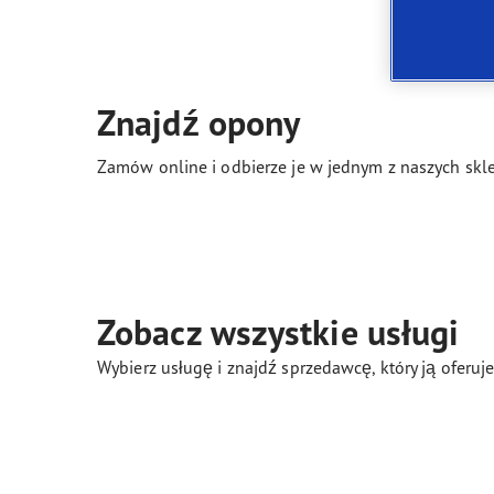
Jak dbać o opony
Technologia SoundComfort
Effic
Znajdź opony
Zamów online i odbierze je w jednym z naszych skle
Zobacz wszystkie usługi
Wybierz usługę i znajdź sprzedawcę, który ją oferu