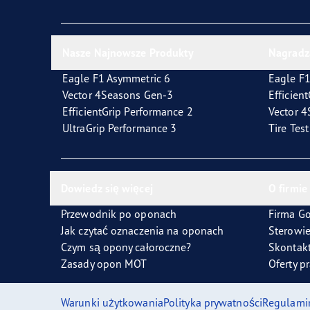
Nasze Najnowsze Produkty
Nagradz
Eagle F1 Asymmetric 6
Eagle F1
Vector 4Seasons Gen-3
Efficien
EfficientGrip Performance 2
Vector 
UltraGrip Performance 3
Tire Tes
Dowiedz się więcej
O firmie
Przewodnik po oponach
Firma G
Jak czytać oznaczenia na oponach
Sterowi
Czym są opony całoroczne?
Skontakt
Zasady opon MOT
Oferty p
Warunki użytkowania
Polityka prywatności
Regulami