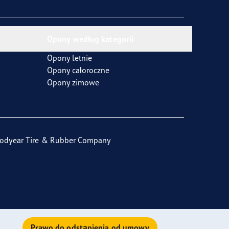
Opony według kategorii
Opony letnie
Opony całoroczne
Opony zimowe
odyear Tire & Rubber Company
Prawo do odstąpienia od umowy