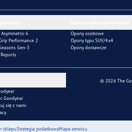
ane opony
Opony według typu pojazdu
 Asymmetric 6
Opony osobowe
tGrip Performance 2
Opony typu SUV/4x4
4Seasons Gen-3
Opony dostawcze
t Reports
© 2026 The Go
oodyear
ec Goodyear
uj się z nami
racy
n sklepu
Strategia podatkowa
Mapa serwisu