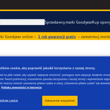
e opon
Dlaczego Goodyear?
Sprzedawcy marki Goodyear
Kup opon
ki Goodyear online –
1 rok gwarancji gratis
– zarezerwuj monta
awa i wymiana opon
ucenci samochodów (OE)
Eagle F1 Asy
y zapasowe
szłość mobilności elektrycznej
Vector 4Seas
Y
ików cookie, aby poprawić jakość korzystania z naszej strony.
year RACING
UltraGrip Per
wól na pliki cookie, aby uzyskać najlepsze wrażenia”, pomagasz nam ulepszyć działanie strony
ie Twoich preferencji, zrozumienie sposobu korzystania z naszej strony i wyświetlanie odpow
ili możesz zmienić ustawienia plików cookie w sekcji „Ustawienia plików cookie” lub dowiedz
owiec Goodyear
Pokaż wszyst
Polityka prywatności w Internecie
e F1 SuperSport
nia dla klientów
plików cookie
Odrzucenie wszystkich