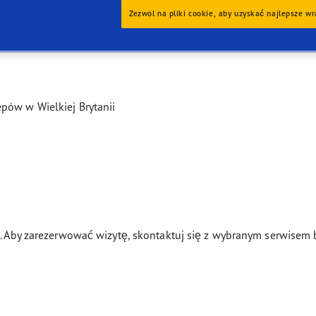
ientgrip Performance 2
Zezwól na pliki cookie, aby uzyskać najlepsze w
pów w Wielkiej Brytanii
je. Aby zarezerwować wizytę, skontaktuj się z wybranym serwisem