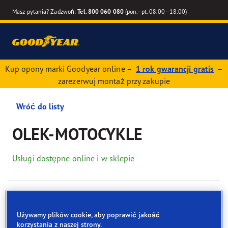
Masz pytania? Zadzwoń:
Tel. 800 060 080
(pon.–pt. 08.00–18.00)
Kup opony marki Goodyear online –
1 rok gwarancji gratis
–
zarezerwuj montaż przy zakupie
Wróć do listy
OLEK-MOTOCYKLE
Usługi dostępne online i w sklepie
Dane kontaktowe
Opony
Usługi
Recenzje
Używamy plików cookie, aby poprawić jakość
korzystania z naszej strony.