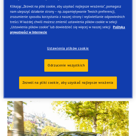
Klikając „Zezwól na pliki cookie, aby uzyskać najlepsze wrażenia”, pomagasz
nam ulepszyć działanie strony – np. zapamiętywanie Twoich preferencji,
zrozumienie sposobu korzystania z naszej strony i wyświetlanie odpowiednich
treści. W każdej chwili możesz zmienić ustawienia plików cookie w sekcji
Znajdź opony
„Ustawienia plików cookie” lub dowiedzieć się więcej w naszej sekcji
Polityka
prywatności w Internecie
Zamów online i odbierze je w jednym z naszych sklepów
w Wielkiej Brytanii
Ustawienia plików cookie
Odrzucenie wszystkich
Zezwól na pliki cookie, aby uzyskać najlepsze wrażenia
Tyres available at the store