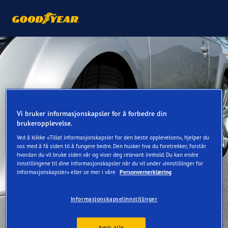
Vi bruker informasjonskapsler for å forbedre din
brukeropplevelse.
Ved å klikke «Tillat informasjonskapsler for den beste opplevelsen», hjelper du
oss med å få siden til å fungere bedre. Den husker hva du foretrekker, forstår
hvordan du vil bruke siden vår og viser deg relevant innhold. Du kan endre
innstillingene til dine informasjonskapsler når du vil under «Innstillinger for
informasjonskapsler» eller se mer i våre
Personvernerklæring
Informasjonskapselinnstillinger
Avvis alle