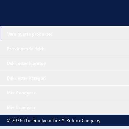
Våre nyeste produkter
Prisvinnende dekk
Dekk etter kjøretøy
Dekk etter kategori
Mer Goodyear
Mer Goodyear
© 2026 The Goodyear Tire & Rubber Company