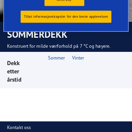
Tillat informasjonskapsler for den beste opplevelsen
SOMMERDEKK
Konstruert for milde værforhold på 7 °C og høyere.
Sommer
Vinter
Dekk
etter
årstid
Kontakt oss