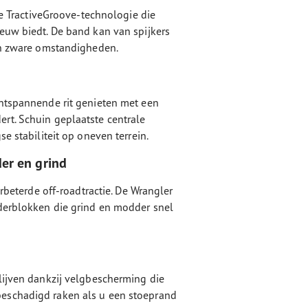
 de TractiveGroove-technologie die
euw biedt. De band kan van spijkers
in zware omstandigheden.
ontspannende rit genieten met een
rt. Schuin geplaatste centrale
e stabiliteit op oneven terrein.
er en grind
erbeterde off-roadtractie. De Wrangler
uderblokken die grind en modder snel
lijven dankzij velgbescherming die
eschadigd raken als u een stoeprand