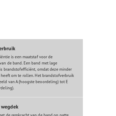
erbruik
iëntie is een maatstaf voor de
van de band. Een band met lage
is brandstofefficiënt, omdat deze minder
 heeft om te rollen. Het brandstofverbruik
eld van A (hoogste beoordeling) tot E
deling).
t wegdek
eet de remkracht van de band op natte