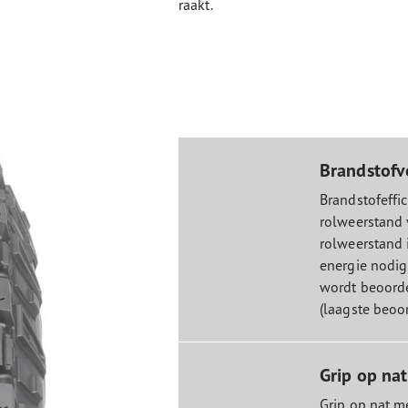
raakt.
Brandstofv
Brandstofeffic
rolweerstand 
rolweerstand 
energie nodig
wordt beoorde
(laagste beoor
Grip op na
Grip op nat m