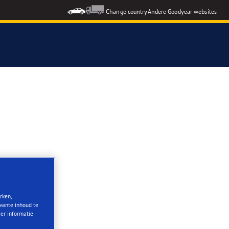
Change country
Andere Goodyear websites
rken,
evante inhoud te
eer informatie