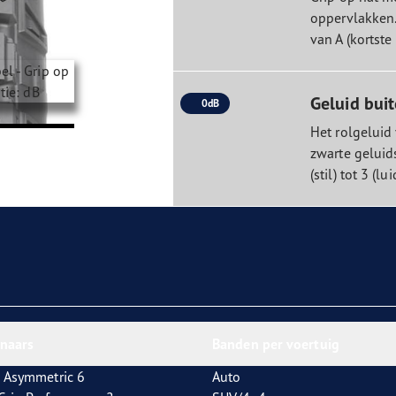
oppervlakken
van A (kortste
Geluid bui
0dB
Het rolgeluid
zwarte geluid
(stil) tot 3 (lui
nnaars
Banden per voertuig
 Asymmetric 6
Auto