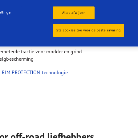
aGrip Performance 3
ellingen
Alles afwijzen
veelzijdige 4x4-band voor off-road liefhebbers
Sta cookies toe voor de beste ervaring
itstekende tractie in diepe modder en sneeuw
tille, stabiele rit op de weg
erbeterde tractie voor modder en grind
elgbescherming
RIM PROTECTION-technologie
r off-road liefhebbers