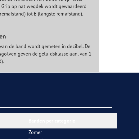
. Grip op nat wegdek wordt gewaardeerd
 remafstand) tot E (langste remafstand).
ten
 van de band wordt gemeten in decibel. De
sgolven geven de geluidsklasse aan, van 1
d).
Banden per categorie
Zomer