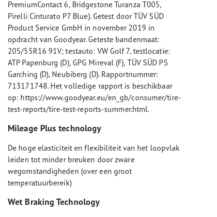
PremiumContact 6, Bridgestone Turanza T005,
Pirelli Cinturato P7 Blue). Getest door TÜV SÜD
Product Service GmbH in november 2019 in
opdracht van Goodyear. Geteste bandenmaat:
205/55R16 91V; testauto: VW Golf 7, testlocatie:
ATP Papenburg (D), GPG Mireval (F), TÜV SÜD PS
Garching (D), Neubiberg (D). Rapportnummer:
713171748. Het volledige rapport is beschikbaar
op: https://www.goodyear.eu/en_gb/consumer/tire-
test-reports/tire-test-reports-summer.html.
Mileage Plus technology
De hoge elasticiteit en flexibiliteit van het loopvlak
leiden tot minder breuken door zware
wegomstandigheden (over een groot
temperatuurbereik)
Wet Braking Technology