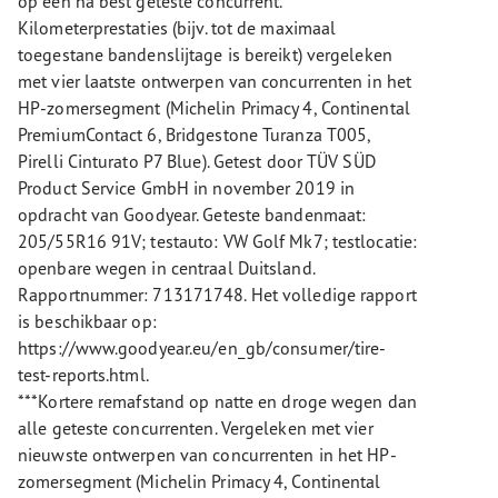
op één na best geteste concurrent.
Kilometerprestaties (bijv. tot de maximaal
toegestane bandenslijtage is bereikt) vergeleken
met vier laatste ontwerpen van concurrenten in het
HP-zomersegment (Michelin Primacy 4, Continental
PremiumContact 6, Bridgestone Turanza T005,
Pirelli Cinturato P7 Blue). Getest door TÜV SÜD
Product Service GmbH in november 2019 in
opdracht van Goodyear. Geteste bandenmaat:
205/55R16 91V; testauto: VW Golf Mk7; testlocatie:
openbare wegen in centraal Duitsland.
Rapportnummer: 713171748. Het volledige rapport
is beschikbaar op:
https://www.goodyear.eu/en_gb/consumer/tire-
test-reports.html.
***Kortere remafstand op natte en droge wegen dan
alle geteste concurrenten. Vergeleken met vier
nieuwste ontwerpen van concurrenten in het HP-
zomersegment (Michelin Primacy 4, Continental