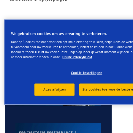
Video's
We gebruiken cookies om uw ervaring te verbeteren.
Door op ‘Cookies toestaan voor een optimale ervaring’ te klikken, helpt u ons de webs
bijvoorbeeld door uw voorkeuren te onthouden, inzicht te krijgen in hoe u onze webs
inhoud te tonen. U kunt uw cookie-instellingen op ieder gewenst moment wijzigen in o
of meer informatie vinden in onze
Online Privacybeleid
Cookie-instellingen
Alles afwijzen
Sta cookies toe voor de beste 