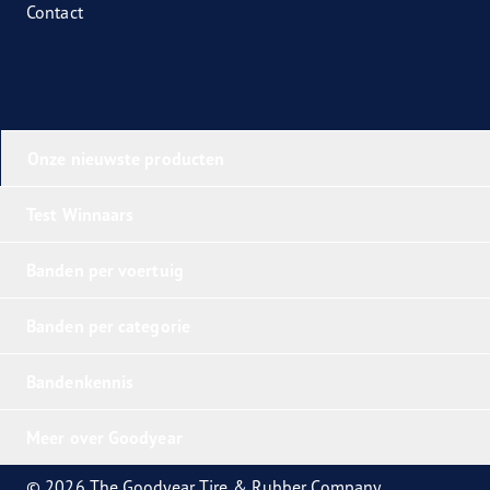
Contact
Onze nieuwste producten
Test Winnaars
Banden per voertuig
Banden per categorie
Bandenkennis
Meer over Goodyear
© 2026 The Goodyear Tire & Rubber Company