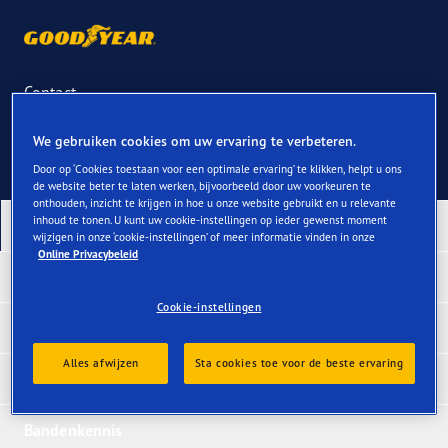
Contact
We gebruiken cookies om uw ervaring te verbeteren.
Door op ‘Cookies toestaan voor een optimale ervaring’ te klikken, helpt u ons
de website beter te laten werken, bijvoorbeeld door uw voorkeuren te
onthouden, inzicht te krijgen in hoe u onze website gebruikt en u relevante
inhoud te tonen. U kunt uw cookie-instellingen op ieder gewenst moment
Onze nieuwste producten
wijzigen in onze ‘cookie-instellingen’ of meer informatie vinden in onze
Online Privacybeleid
Test Winnaars
Cookie-instellingen
Banden per voertuig
Alles afwijzen
Sta cookies toe voor de beste ervaring
Banden per categorie
Bandenkennis