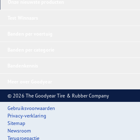
Onze nieuwste producten
Test Winnaars
Banden per voertuig
Banden per categorie
Bandenkennis
Meer over Goodyear
© 2026 The Goodyear Tire & Rubber Company
Gebruiksvoorwaarden
Privacy-verklaring
Sitemap
Newsroom
Terugroepactie