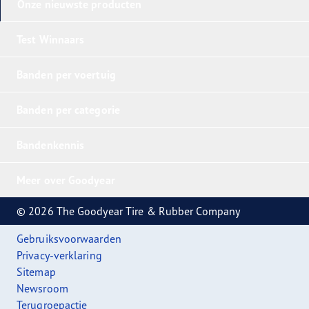
Onze nieuwste producten
Test Winnaars
Banden per voertuig
Banden per categorie
Bandenkennis
Meer over Goodyear
© 2026 The Goodyear Tire & Rubber Company
Gebruiksvoorwaarden
Privacy-verklaring
Sitemap
Newsroom
Terugroepactie