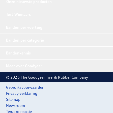
Onze nieuwste producten
Test Winnaars
Banden per voertuig
Banden per categorie
Bandenkennis
Meer over Goodyear
© 2026 The Goodyear Tire & Rubber Company
Gebruiksvoorwaarden
Privacy-verklaring
Sitemap
Newsroom
Terugroepactie