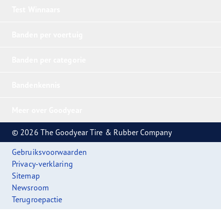
Test Winnaars
Banden per voertuig
Banden per categorie
Bandenkennis
Meer over Goodyear
© 2026 The Goodyear Tire & Rubber Company
Gebruiksvoorwaarden
Privacy-verklaring
Sitemap
Newsroom
Terugroepactie