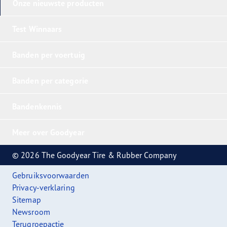
Onze nieuwste producten
Test Winnaars
Banden per voertuig
Banden per categorie
Bandenkennis
Meer over Goodyear
© 2026 The Goodyear Tire & Rubber Company
Gebruiksvoorwaarden
Privacy-verklaring
Sitemap
Newsroom
Terugroepactie