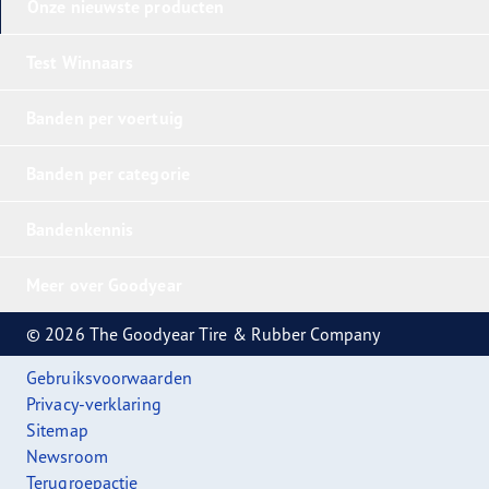
Onze nieuwste producten
Test Winnaars
Banden per voertuig
Banden per categorie
Bandenkennis
Meer over Goodyear
© 2026 The Goodyear Tire & Rubber Company
Gebruiksvoorwaarden
Privacy-verklaring
Sitemap
Newsroom
Terugroepactie