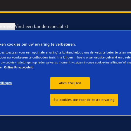
oodyear
Vind een bandenspecialist
ken cookies om uw ervaring te verbeteren.
r Mercedes B Class k
repareren en vervangen van je banden
ientgrip Performance 2
ies toestaan voor een optimale ervaring’ te klikken, helpt u ons de website beter te laten we
door uw voorkeuren te onthouden, inzicht te krijgen in hoe u onze website gebruikt en u rel
 uw cookie-instellingen op ieder gewenst moment wijzigen in onze ‘cookie-instellingen’ of m
rvebanden
or 4Seasons GEN-3
ze
Online Privacybeleid
ellingen
e F1 SuperSport
Alles afwijzen
year RACING
Sta cookies toe voor de beste ervaring
e F1 Asymmetric 6