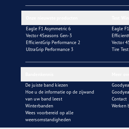
Zorg dragen voor je banden
Goodyear Blimp
Ultr
Onze nieuwste producten
Test Wi
Eagle F1 Asymmetric 6
Eagle F1
Vector 4Seasons Gen-3
Efficien
EfficientGrip Performance 2
Vector 
UltraGrip Performance 3
Tire Tes
Bandenkennis
Meer ov
De juiste band kiezen
Goodyea
Hoe u de informatie op de zijwand
Goodyea
van uw band leest
Contact
Winterbanden
Werken b
Wees voorbereid op alle
weersomstandigheden