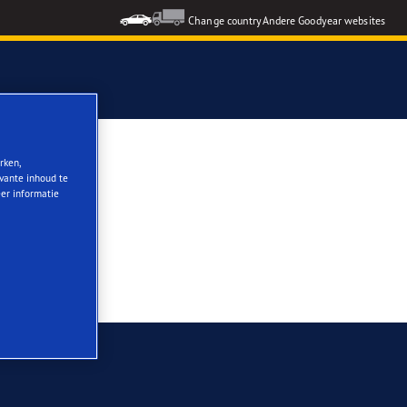
Change country
Andere Goodyear websites
open
rken,
evante inhoud te
eer informatie