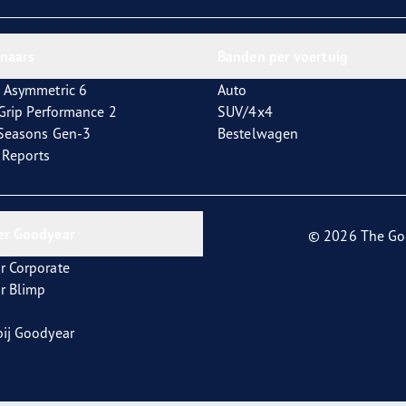
aGrip Performance 3
nnaars
Banden per voertuig
 Asymmetric 6
Auto
tGrip Performance 2
SUV/4x4
4Seasons Gen-3
Bestelwagen
t Reports
er Goodyear
© 2026 The Go
r Corporate
r Blimp
ij Goodyear